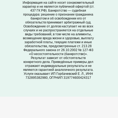
Информация на сайте носит ознакомительный
характер и не является публичной офертой (ст.
437 ГК РФ). Банкротство — судебная
процедура: решение о признании гражданина
банкротом и об освобождении его от
обязательств принимает арбитражный суд.
Освобождение от долгов наступает не во всех
случаях и не распространяется на отдельные
виды требований, в том числе на алименты,
возмещение вреда жизни и здоровью, выплату
заработной платы, текущие платежи и иные
обязательства, предусмотренные ст. 213.28
Федерального закона от 26.10.2002 № 127-ФЗ
«О несостоятельности (банкротстве)».
Результат зависит от обстоятельств
конкретного дела. Приведённые примеры дел
отражают индивидуальные результаты и не
являются гарантией аналогичного результата.
Услуги оказывает ИП Горбачевский Е. Л., ИНН
732895382980, ОГРНИП 319774600424317