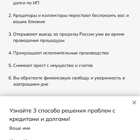
долги по ИП
Кредиторы и коллекторы перестают беспокоить вас и
ваших близких
Открывают выезд за пределы России уже во время
проведения процедуры
Прекращают исполнительные производства
Снимают арест с имущества и счетов
Вы обретаете финансовую свободу и уверенность в
завтрашнем дне
Кто поможет избавиться от долгов?
Узнайте 3 способа решения проблем с
кредитами и долгами!
В данном случае лучше воспользоваться услугами
профессионалов, знакомых со всеми подводными камнями
Ваше имя
процедуры судебного банкротства и успешно