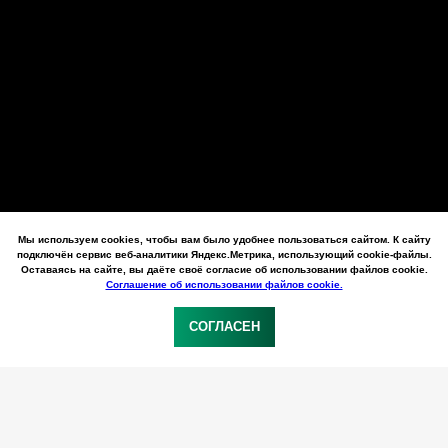
Мы используем cookies, чтобы вам было удобнее пользоваться сайтом. К cайту
подключён сервис веб-аналитики Яндекс.Метрика, использующий cookie-файлы.
Оставаясь на сайте, вы даёте своё согласие об использовании файлов cookie.
Соглашение об использовании файлов cookie.
СОГЛАСЕН
ПРОГРАММА
Агентская программа «Долг