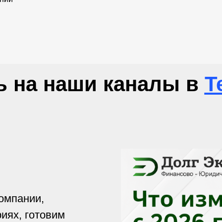
 на наши каналы в
T
омпании,
иях, готовим