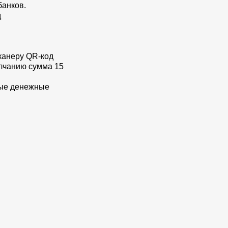
банков.
д
сканеру QR-код
олчанию сумма 15
ные денежные