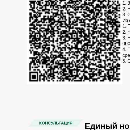
1. 
2. 
3. 
Из 
1. 
2. 
3. 
000
4. 
сре
5. 
КОНСУЛЬТАЦИЯ
Единый н