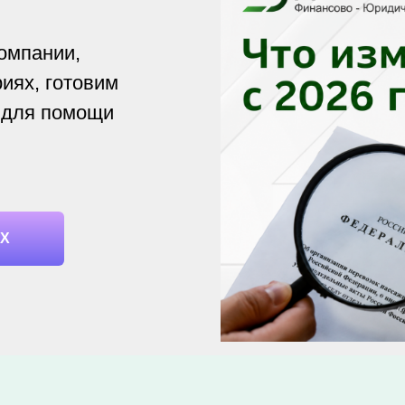
омпании,
иях, готовим
 для помощи
АХ