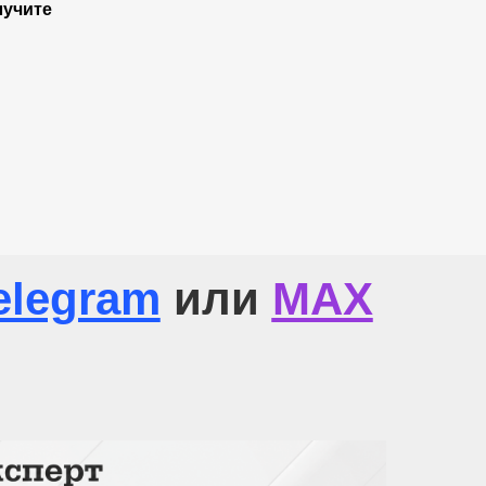
лучите
elegram
или
МАХ