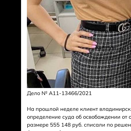
Дело № А11-13466/2021
⠀
На прошлой неделе клиент владимирск
определение суда об освобождении от о
размере 555 148 руб. списали по реше