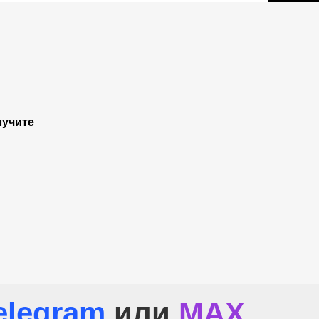
лучите
elegram
или
МАХ