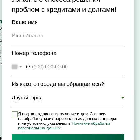
проблем с кредитами и долгами!
Ваше имя
ПОЛЕЗНОЕ
О компании
Наша практика
Иван Иванов
Клиентам
Сотрудникам
База знаний и 3 варианта решения
Номер телефона
Имущество при банкротстве
Частые вопросы
+7
Из какого города вы обращаетесь?
Мы используем cookies, чтобы вам было
удобнее пользоваться сайтом. К cайту
подключён сервис веб-аналитики
Я подтверждаю ознакомление и даю Согласие
Яндекс.Метрика, использующий cookie-
на обработку моих персональных данных в порядке
файлы. Оставаясь на сайте, вы даёте своё
и на условиях, указанных в
Политике обработки
персональных данных
согласие об использовании файлов cookie.
Соглашение об использовании файлов cookie.
 процедура: решение о признании гражданина банкротом