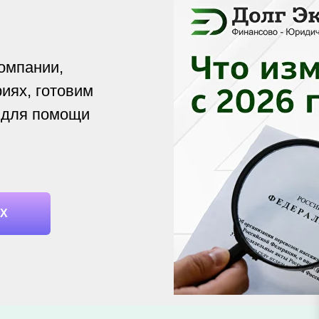
омпании,
иях, готовим
 для помощи
АХ