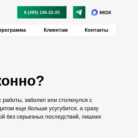
8 (495) 136-22-25
8 (495) 136-22-25
программа
Клиентам
Контакты
конно?
 работы, заболел или столкнулся с
дитом еще больше усугубится, а сразу
ой без серьезных последствий, лишних